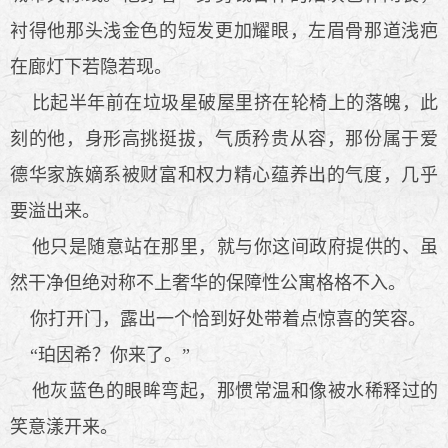
衬得他那头浅金色的短发更加耀眼，左眉骨那道浅疤
在廊灯下若隐若现。
比起半年前在垃圾星破屋里挤在轮椅上的落魄，此
刻的他，身形高挑挺拔，气质矜贵从容，那份属于爱
德华家族嫡系被财富和权力精心蕴养出的气度，几乎
要溢出来。
他只是随意站在那里，就与你这间政府提供的、虽
然干净但绝对称不上奢华的保障性公寓格格不入。
你打开门，露出一个恰到好处带着点惊喜的笑容。
“珀因希？你来了。”
他灰蓝色的眼眸弯起，那惯常温和像被水稀释过的
笑意漾开来。