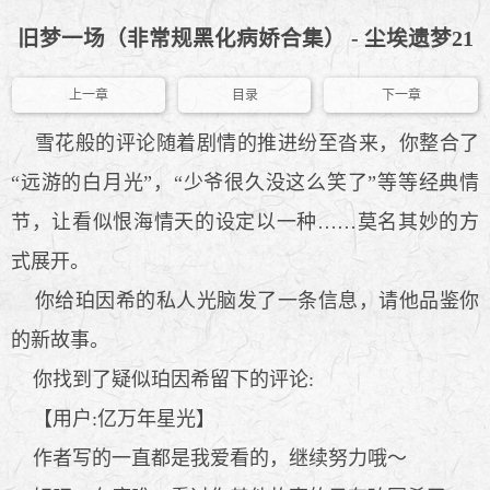
旧梦一场（非常规黑化病娇合集） - 尘埃遗梦21
上一章
目录
下一章
雪花般的评论随着剧情的推进纷至沓来，你整合了
“远游的白月光”，“少爷很久没这么笑了”等等经典情
节，让看似恨海情天的设定以一种……莫名其妙的方
式展开。
你给珀因希的私人光脑发了一条信息，请他品鉴你
的新故事。
你找到了疑似珀因希留下的评论:
【用户:亿万年星光】
作者写的一直都是我爱看的，继续努力哦～