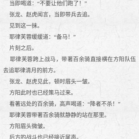
当即喝道：“不要让他们跑了！”
张龙、赵虎闻言，当即带兵去追。
见到这一抹。
耶律芙蓉缓缓道：“备马！”
片刻之后。
耶律芙蓉跨上战马，带著百余骑直接横在方阳队伍
去追耶律清月的前方。
张龙、赵虎见此，顿时眉头一皱。
方阳此时也已经策马过来。
看著远处的百余骑，高声喝道：“降者不杀！”
耶律芙蓉带著百余骑就静静的站在那里。
方阳眉头微皱。
后方的战斗也已经接近尾声。