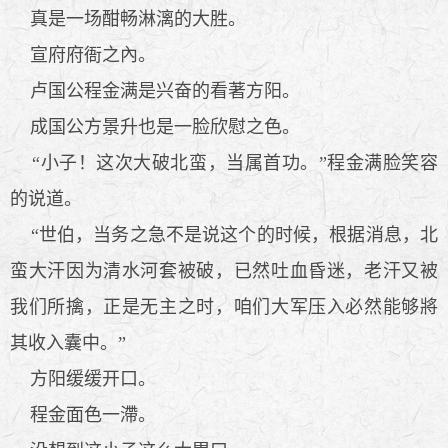
真是一场酣畅淋漓的大胜。
宣府府衙之內。
卢国公程金满是兴奋的看著方阳。
成国公方景升也是一脸欣慰之色。
“小子！这次大破北蛮，当属首功。”程金满脸笑容
的说道。
“世伯，当务之急不是说这个的时候，根据消息，北
蛮大汗因为清水河套被破，已然吐血昏迷，老汗又被
我们所擒，正是无主之时，咱们大军压入必然能够將
其收入囊中。”
方阳缓缓开口。
程金面色一滯。