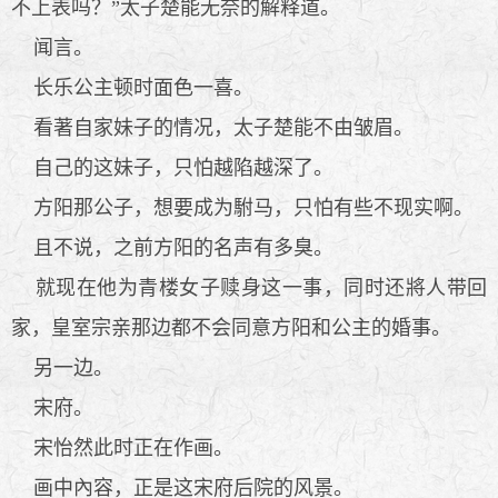
不上表吗？”太子楚能无奈的解释道。
闻言。
长乐公主顿时面色一喜。
看著自家妹子的情况，太子楚能不由皱眉。
自己的这妹子，只怕越陷越深了。
方阳那公子，想要成为駙马，只怕有些不现实啊。
且不说，之前方阳的名声有多臭。
就现在他为青楼女子赎身这一事，同时还將人带回
家，皇室宗亲那边都不会同意方阳和公主的婚事。
另一边。
宋府。
宋怡然此时正在作画。
画中內容，正是这宋府后院的风景。