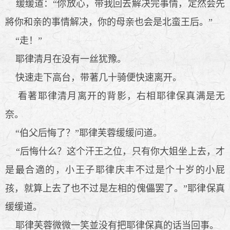
缓缓道：“你放心，带我回去解决完事情，定然会先
將你和亲的事情解决，你的母亲也会是北蛮王后。”
“走！”
耶律清月在没有一丝犹豫。
快速走下高台，带著几十骑便快速离开。
看著耶律清月离开的背影，右相耶律保真满是无
奈。
“伯父后悔了？”耶律芙蓉缓缓问道。
“后悔什么？这个汗王之位，只有你大姐坐上去，才
是最合適的，小王子耶律庆丰不过是个十岁的小屁
孩，就算上去了也不过是左相的傀儡罢了。”耶律保真
缓缓道。
耶律芙蓉微微一笑並没有把耶律保真的话当回事。