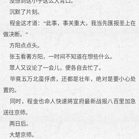
没想到这小子这么大胃口。
沉默了片刻。
程金这才道：“此事，事关重大，我当先匯报圣上在
做决断。”
方阳点点头。
张玉看著方阳，一时间不知道在想些什么。
眾人又议论了一会儿，便各自去忙了。
毕竟五万北蛮俘虏，还都是壮年，绝对是要小心处
置的。
同时，程金也命人快速將宣府最新战报八百里加急
送往京师。
两日后。
大楚京师。