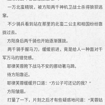
一万北蛮精锐，被方阳两千神机卫战士杀得狼狈逃
窜。
不少骑兵看到站在那里的北蛮二公主和相国纷纷靠
拢过去。
方阳身后两千骑也开始逐渐匯拢。
两千骑手握马刀，缓缓前进，竟是给人一种面对千
军万马的错觉感。
耶律芙蓉胯下战马不安的挪动著马蹄。
待方阳靠近。
耶律芙蓉缓缓开口道：“方公子可还记的我？”
方阳皱眉。
打量了一下，片刻之后才有些疑惑地问道：“芙蓉姑