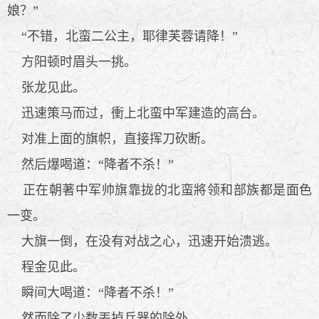
娘？”
“不错，北蛮二公主，耶律芙蓉请降！”
方阳顿时眉头一挑。
张龙见此。
迅速策马而过，衝上北蛮中军建造的高台。
对准上面的旗帜，直接挥刀砍断。
然后爆喝道：“降者不杀！”
正在朝著中军帅旗靠拢的北蛮將领和部族都是面色
一变。
大旗一倒，在没有对战之心，迅速开始溃逃。
程金见此。
瞬间大喝道：“降者不杀！”
然而除了少数丟掉兵器的除外。