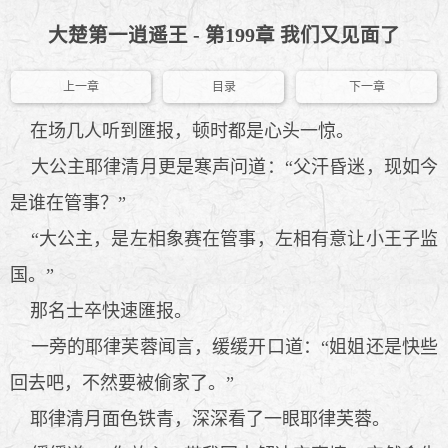
大楚第一逍遥王 - 第199章 我们又见面了
上一章
目录
下一章
在场几人听到匯报，顿时都是心头一惊。
大公主耶律清月更是寒声问道：“父汗昏迷，现如今
是谁在管事？”
“大公主，是左相象赛在管事，左相有意让小王子监
国。”
那名士卒快速匯报。
一旁的耶律芙蓉闻言，缓缓开口道：“姐姐还是快些
回去吧，不然要被偷家了。”
耶律清月面色铁青，深深看了一眼耶律芙蓉。