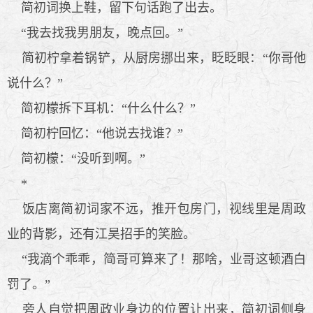
简初词换上鞋，留下句话跑了出去。
“我去找我男朋友，晚点回。”
简初柠拿着锅铲，从厨房挪出来，眨眨眼：“你哥他
说什么？”
简初檬拆下耳机：“什么什么？”
简初柠回忆：“他说去找谁？”
简初檬：“没听到啊。”
*
饭店离简初词家不远，推开包房门，视线里是周政
业的背影，还有江昊招手的笑脸。
“我滴个乖乖，简哥可算来了！那啥，业哥这顿酒白
罚了。”
旁人自觉把周政业身边的位置让出来，简初词侧身