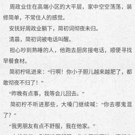
周政业住在高端小区的大平层，家中空空荡荡，装
修简单，不常住人的感觉。
安抚好周政业躺下，简初词彻夜未归。
清晨，简初词被电话叫醒。
担心吵到熟睡的人，他跑去厨房接电话，顺便寻找
早餐食材。
简初柠吼进来：“行啊！你小子胆儿越来越肥了，都
敢彻夜不归了！”
“昨晚有点事，我等会儿回去。”
简初柠不听进那些，大嗓门继续喊：“你去哪鬼混
了？”
“我男朋友有点不舒服，我在他家。”