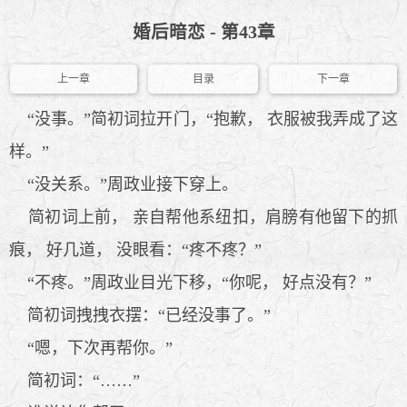
婚后暗恋 - 第43章
上一章
目录
下一章
“没事。”简初词拉开门，“抱歉， 衣服被我弄成了这
样。”
“没关系。”周政业接下穿上。
简初词上前， 亲自帮他系纽扣，肩膀有他留下的抓
痕， 好几道， 没眼看：“疼不疼？”
“不疼。”周政业目光下移，“你呢， 好点没有？”
简初词拽拽衣摆：“已经没事了。”
“嗯，下次再帮你。”
简初词：“……”