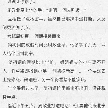
谁说让你帮了。
周政业牵上他的手：“走吧， 回去吃饭。”
互相做了点私密事，虽然自己那趴中途打断，人反
倒更洒脱了点。
考试周结束， 假期接踵而来。
简初词的放假时间比周政业早，他多等了几天，两
人结伴回到北宁。
简初词的假期比上学忙， 姐姐姐夫的小店离不开
人，许卓柒即将读小学， 简初檬新高一。一个要送去
上先修班、舞蹈班，另一个得看紧不能疯玩。
半个暑假过去了，简初词忙里都偷不出闲，没能脱
身半点。
临近下午五点，周政业打进电话：“江昊他们来北宁