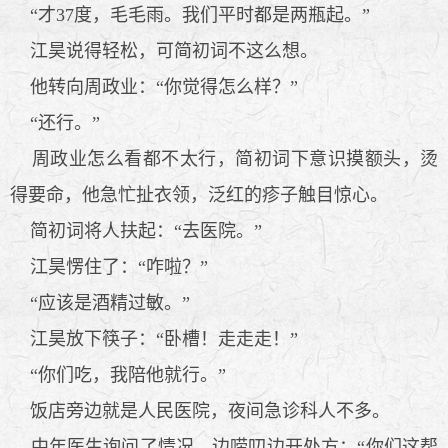
“才37度，毛毛雨。我们平时都是两瓶起。”
江昊说得轻松，可简初词不这么想。
他转向周政业：“你觉得怎么样？”
“还行。”
周政业怎么看都不太行，简初词下意识摸额头，烫
得要命，他急忙扯衣领，泛红的疹子触目惊心。
简初词将人扶起：“去医院。”
江昊愣住了：“咋啦？”
“应该是酒精过敏。”
江昊放下筷子：“卧槽！走走走！”
“你们吃，我陪他就行。”
饭店旁边就是人民医院，夜间急诊科人不多。
中年医生询问了情况，边唠叨边开处方：“你们这帮