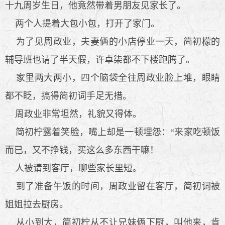
十九周岁生日，他竟然带着男朋友见家长了。
两个人提着大包小包，打开了家门。
为了见周政业，夫妻俩的小店停业一天，简初檬的
辅导班也请了半天假，许卓柒都不下楼跑腾了。
家里两大两小，四个脑袋全往周政业脸上堆，眼睛
都不眨，搞得简初词手足无措。
周政业非常坦然，礼貌又得体。
简初柠露着笑脸，嘴上却是一顿埋怨：“来家吃顿饭
而已，又不挣钱，买这么多东西干嘛！
人被请到客厅，聊些家长里短。
到了准备午饭的时间，周政业留在客厅，简初词被
姐姐拉去厨房。
从小到大，简初柠从不让兄妹俩下厨，叫他来，肯