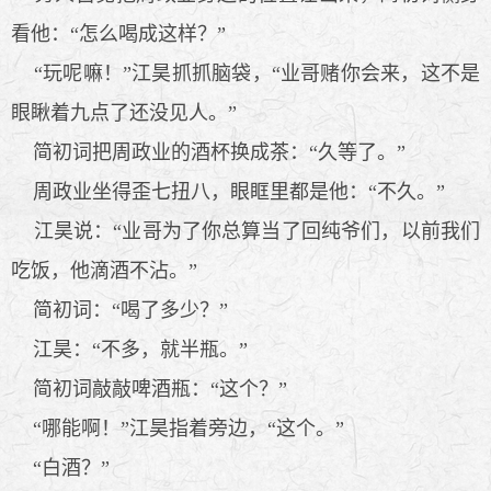
看他：“怎么喝成这样？”
“玩呢嘛！”江昊抓抓脑袋，“业哥赌你会来，这不是
眼瞅着九点了还没见人。”
简初词把周政业的酒杯换成茶：“久等了。”
周政业坐得歪七扭八，眼眶里都是他：“不久。”
江昊说：“业哥为了你总算当了回纯爷们，以前我们
吃饭，他滴酒不沾。”
简初词：“喝了多少？”
江昊：“不多，就半瓶。”
简初词敲敲啤酒瓶：“这个？”
“哪能啊！”江昊指着旁边，“这个。”
“白酒？”