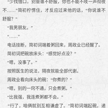
“少找借口，别管谁不舒服，你也不能不吱一声彻夜
不……”简初柠愣住，才反应过来他的话，“你说谁不
舒服？”
“我男朋友。”
“……”
电话挂断，简初词端着粥回来，周政业已经醒了。
简初词把碗放床头：“感觉好点没？”
“嗯，没事了。”
按照医生的说法，隔夜就能全部代谢。
周政业看向床头的碗：“你煮的？”
“嗯，别的一窍不通，只会煮粥。”
“比我强，我连煮粥都不会。”
“行了，咱俩就别互相谦虚了。”简初词端起碗，递