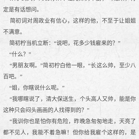
定是有话想问。
简初词对周政业有信心，这样的他，不至于让姐姐
不满意。
简初柠当机立断：“说吧，花多少钱雇来的？”
“什么？”
“男朋友啊。”简初柠白他一眼，“长这么帅，至少八
百吧。”
“姐，你瞎说什么呢。”
“我哪瞎说了，清大保送生，个头高人又帅，能是你
这种只会闷头画画的人找得到的？”
“我训你也是怕你有危险，昨晚急匆匆地走，天亮了
都不见人，我能不着急嘛！但你给我雇个这样的，是