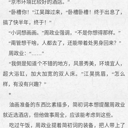
“京市环境比较好的酒店。”
“卧槽你！”江昊蹿过来，“卧槽卧槽！终于出息了，
搞了快半年，终于！”
“小词想画画。”周政业强调，“不是你想得那样。”
“甭管想干啥，人都去了，还能带着处男身回来？”
周政业：“……”
“我倒是知道个不错的地方，风景秀美，环境宜人，
超大浴缸，加大加宽的双人床。”江昊挑眉，“怎么
样，有没有兴趣？”
*
油画准备的东西比素描多，简初词本想提醒周政业
就近选酒店，但他做事周全，应该能考虑到这些。
吃过午饭，周政业提着简初词的装备，把人带上了