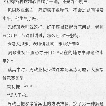
简初檬各种搜题软件找了一遍，还是弄不明白。
见周政业皱眉，简初檬不敢喘气，不会是题问得没
水平，他生气了吧。
先修班老师就这样，好不容易鼓起勇气问题，老师
只会用“上节课刚讲过，怎么还问”来敷衍。
也没人规定，老师讲过就一定能听懂啊。
周政业抚平眉心才开口：“现在的辅导书都这种水
平？”
读高中时，周政业极少做课本配套练习题，大多接
触竞赛类型。
简初檬：“？”
“误人子弟。”
周政业把参考答案上的方法推翻，换了另一种解题