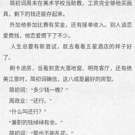
简初词周末在美术学校当助教，工资完全够他买画
具，剩下的钱还能存起来。
外加他参加比赛有奖金，还有接单收入。别人谈恋
爱费钱，他恋爱攒下了不少。
人生总要有新尝试，就去看看五星酒店的样子好
了。
刷卡进房，当看到宽大落地窗、明亮客厅，还有绝
美江景时，简初词确信，这八成是最好的房型。
简初词：“多少钱一晚？”
周政业：“还行。”
“什么叫还行？”
“兼职的钱绰绰有余。”
简初词：“那也不能乱花。”