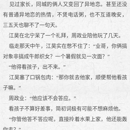
见过家长，同城的俩人又变回了异地恋。甚至还没
有普通异地恋的热情，不煲电话粥，也不互道晚安，
三五天也聊不了一句天。
江昊在北宁呆了一个礼拜，周政业陪他玩了几天。
临走那天中午，江昊实在憋不住了：“业哥，你俩搞
对象非搞成牛郎织女？一个暑假就见一次面？”
“他得看孩子，出不来。”
江昊塞了口锅包肉：“那你就去他家，顺便帮他看孩
子嘛。”
周政业：“他应该不会答应。”
看孩子不算好差事，简初词极有可能不想麻烦他。
“你管他答不答应呢，直接拎着水果上家，他还能轰
你走？”