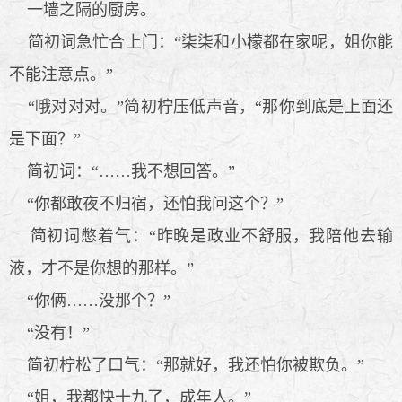
一墙之隔的厨房。
简初词急忙合上门：“柒柒和小檬都在家呢，姐你能
不能注意点。”
“哦对对对。”简初柠压低声音，“那你到底是上面还
是下面？”
简初词：“……我不想回答。”
“你都敢夜不归宿，还怕我问这个？”
简初词憋着气：“昨晚是政业不舒服，我陪他去输
液，才不是你想的那样。”
“你俩……没那个？”
“没有！”
简初柠松了口气：“那就好，我还怕你被欺负。”
“姐，我都快十九了，成年人。”