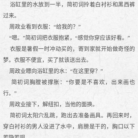
浴缸里的水放到一半，简初词拎着白衬衫和黑西裤
过来。
周政业看到衣服：“给我的？”
“嗯。”简初词把衣服抱紧，“感觉你穿应该好看。”
衣服是暑假一时冲动买的，寄到家就开始做奇怪的
梦。衣服不便宜，买了就该送出去。
周政业瞟向浴缸里的水：“在这里穿？”
简初词胸膛被撑胀：“你要是不喜欢，出来画也
行。”
周政业接下，解纽扣，当他的面换。
简初词太阳穴乱跳，跑出去准备画具。再回来时，
穿白衬衫的男人没进了水中，肩膀是干的，胸口以下
若隐若现。