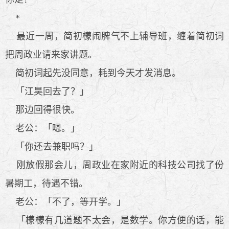
*
最近一周，简初檬闹脾气不上辅导班，缠着简初词
把周政业请来家讲题。
简初词起先没同意，耗到今天才发消息。
「江昊回去了？」
那边回得很快。
老公：「嗯。」
「你还去兼职吗？」
刚放假那会儿，周政业在家附近的科技公司找了份
暑期工，待遇不错。
老公：「不了，等开学。」
「檬檬有几道题不太会，是数学。你方便的话，能