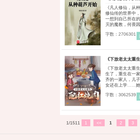
《凡人修仙，从种
修仙传的世界中，
一想到自己所在
灭的魔教，何畏因便
字数：2706301
《下放老太太重
《下放老太太重生
生了，重生在一
齐的一家人，儿
女还在上学……她要
字数：3062539
1/1511
1
<<
1
2
3