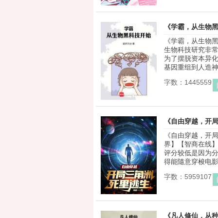
《学霸，从生物
《学霸，从生物黑
生物科技研究非
为了摆脱资本异
基因重组到人造神灵
字数：1445559
《自由穿越，开
《自由穿越，开局
界】【智商在线
评分较低是因为分
得能隨意穿梭电影、
字数：5959107
《凡人修仙，从