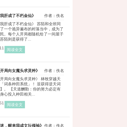
我肝成了不朽金仙》
作者：佚名
我肝成了不朽金仙》 苏陌和全班同
了一个诡异遍布的村落当中，成为了
民。每个人开局都隨机给了一间屋子
苏陌则是获得了...
11
阅读全文
开局向女魔头求灵种》
作者：佚名
开局向女魔头求灵种》 林牧穿越天
「词条种田系统」！ 並获得逆天词
】。 【天道酬勤：你的努力必定有
身心投入种田相关...
51
阅读全文
迷，醒来我成文坛领袖》
作者：佚名