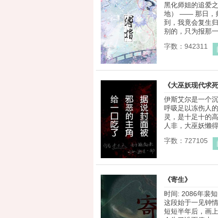
黑化师姐的追爱
地） —— 那日
到，我竟会复生
别的，只为报那一剑
字数：942311
《大巫妖现代求
伊斯艾尔是一个
呼吸足以冻伤人
灵，是十足十的高
人非，大巫妖懒得继
字数：727105
《寄生》
时间: 2086年
这段始于一见钟
短短半年后，画