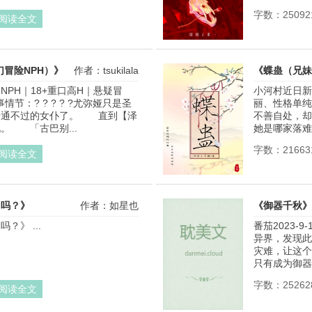
字数：25092
阅读全文
幻冒险NPH）》
作者：tsukilala
《蝶蛊（兄妹
NPH｜18+重口高H｜悬疑冒
小河村近日新
情节：? ? ? ? ?尤弥娅只是圣
丽、性格单纯
普通不过的女仆了。 直到【泽
不善自处，却
。 「古巴别...
她是哪家落难的
字数：21663
阅读全文
了吗？》
作者：如星也
《御器千秋》
？》 ...
番茄2023-9
异界，发现此
灾难，让这个
只有成为御器.
字数：25262
阅读全文