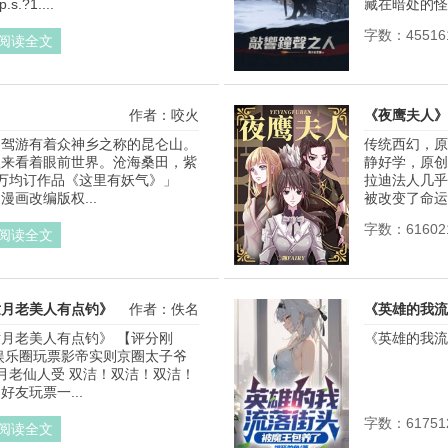
.?1....
藏在暗处的怪物
字数：45516
阅读全文
作者：咬火
《夜鹰夫人》
自驾游有着众神乡之称的昆仑山。
传统西幻，原
醒来看着眼前世界。沧海桑田，紫
静好学，原创
万均订作品《这里有妖气》」
拉迪法人几乎
画改编版权...
被改变了命运的
字数：61602
阅读全文
世月老美人有点钓》
作者：佚名
《英雄的我流
月老美人有点钓》 【评分刚
《英雄的我流
娱乐圈玩票影帝实则京圈太子爷
月老仙人受 双洁！双洁！双洁！ 
友玩票一...
字数：61751
阅读全文