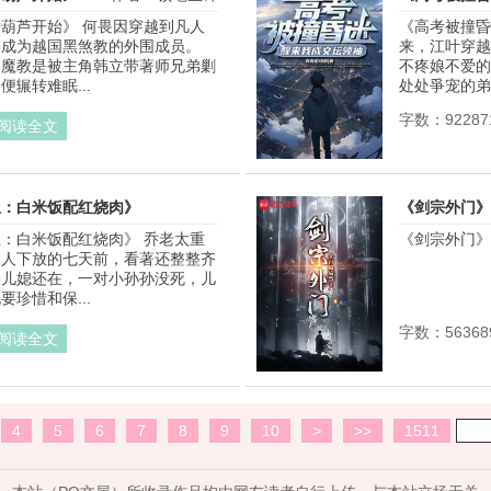
葫芦开始》 何畏因穿越到凡人
《高考被撞昏
成为越国黑煞教的外围成员。 
来，江叶穿越
的魔教是被主角韩立带著师兄弟剿
不疼娘不爱的
辗转难眠...
处处爭宠的弟
字数：92287
阅读全文
生：白米饭配红烧肉》
《剑宗外门》
：白米饭配红烧肉》 乔老太重
《剑宗外门》 .
作者：起房子
家人下放的七天前，看著还整整齐
子儿媳还在，一对小孙孙没死，儿
珍惜和保...
字数：56368
阅读全文
4
5
6
7
8
9
10
>
>>
1511