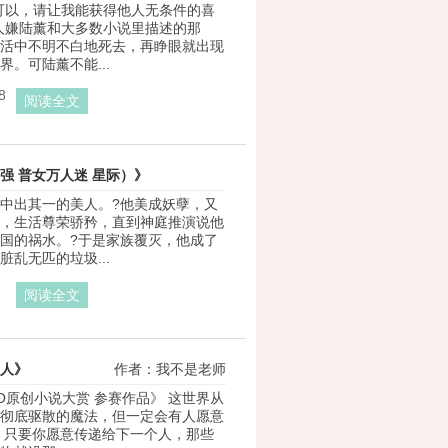
可以，请让我能获得他人无条件的喜
作者：豆沙花卷
人嫌陆薰和大多数小说里描述的那
活中不明不白地死去，再睁眼就出现
界。可陆薰不能...
8
阅读全文
强 普女万人迷 星际）》
中出其一的美人。?他美成妖孽，又
作者：爱里克斯
，生活尊荣骄矜，直到神庭推演说他
国的祸水。?于是家族覆灭，他成了
脏乱无匹的垃圾...
阅读全文
人》
作者：我不是老师
OPO原创小说大赏 参赛作品》 这世界从
彻底驱散的魔法，但一定会有人愿意
 只要你愿意传递给下一个人，那些