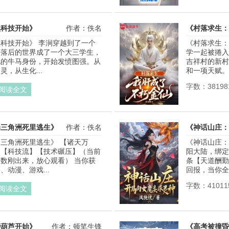
黑科技开始》
作者：佚名
《村落求生：
科技开始》 李涧穿越到了一个
《村落求生：
常落后的世界成了一个大三学生，
学一起被捲入
化的牛马身份，开始发愤图强。从
吉祥村的新村
，从生化...
和一项天赋。
字数：38198
阅读全文
局三角洲死里逃生》
作者：佚名
《神话山庄：
三角洲死里逃生》 【诸天万
《神话山庄：
】【科技流】【技术碾压】（当前
阳大陆，绑定
数刚出来，放心观看） 当你获
条【天道酬勤
动漫、游戏...
回报，当你全
字数：41011
阅读全文
种葫芦开始》
作者：顿笔生锋
《高考被撞昏