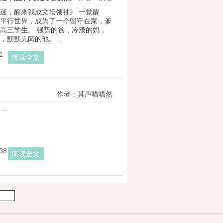
迷，醒来我成文坛领袖》 一觉醒
平行世界，成为了一个留守在家，爹
高三学生。 强势的爸，冷漠的妈，
，默默无闻的他。...
1
阅读全文
作者：其声喵喵然
..
98
阅读全文