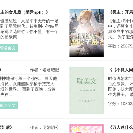
主的女儿后（星际nph）》
《领主：开局
竹也没想过，只是平平无奇的一场
【领主+种田
作者：五更天的光
带到了星际时代。转生到小说结局
中，还莫名其
么感觉？花胜竹：你不懂，有一个
游戏当中的那
超级爽...
夫。 为了避免
字数：25875
阅读全文
》
作者：诸君肥肥
《【不良人同
忡忡地保守着一个秘密。 白天他
时值唐朝末年
轻海员，跟随船队穿梭于茫茫大
百姓涂炭。 
垠的世界。 而到了夜晚，当黄
既倒，扶大厦
在...
生为棋子。 岐
字数：10803
阅读全文
师姐后》
作者：明朝岄兮
《万人迷什么