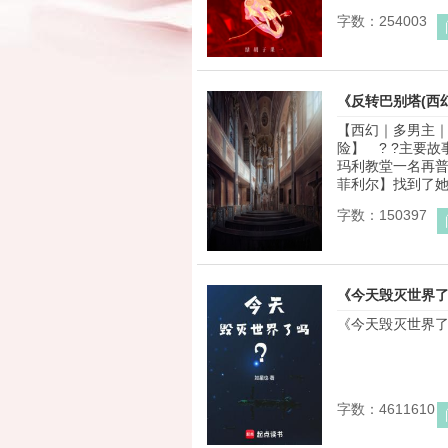
字数：254003
《反转巴别塔(西
【西幻｜多男主｜
险】 ? ?主要故事
玛利教堂一名再
菲利尔】找到了她
字数：150397
《今天毁灭世界
《今天毁灭世界了吗
字数：4611610