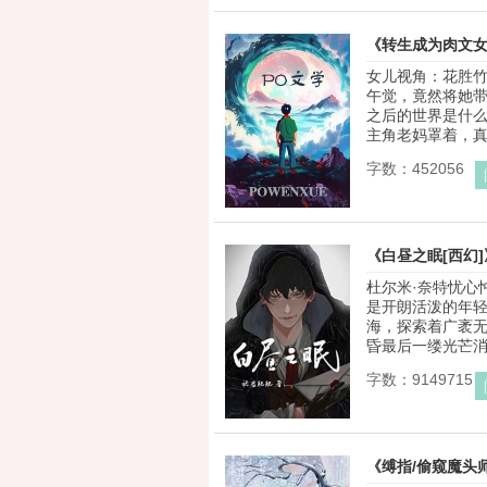
《转生成为肉文女
女儿视角：花胜
午觉，竟然将她
之后的世界是什
主角老妈罩着，真的
字数：452056
《白昼之眠[西幻]
杜尔米·奈特忧心
是开朗活泼的年
海，探索着广袤无
昏最后一缕光芒消失
字数：9149715
《缚指/偷窥魔头