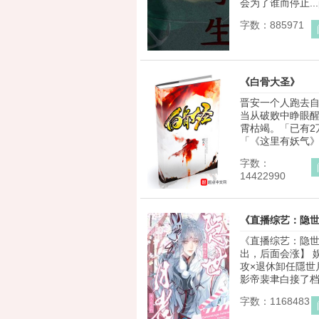
会为了谁而停止...p.s
字数：885971
《白骨大圣》
晋安一个人跑去
当从破败中睁眼
霄枯竭。「已有2
「《这里有妖气》漫
字数：
14422990
《直播综艺：隐
《直播综艺：隐世
出，后面会涨】 
攻×退休卸任隱世
影帝裴聿白接了档好
字数：1168483