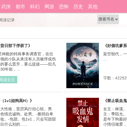
籍功能。
自动登
武侠
都市
科幻
网游
恐怖
历史
其他
还没有账号？
立即注册
阅读记录
被昔日部下俘获了》
《好個坑爹系
星神殿的特殊事务调查官，在任
架空朝代，一
作者：劲爆狂野大鱿鱼
带领的小队从来没有人员被俘或伤
...
中的要么晋升，要么提拔——但凡
0年前，...
字数：42292
阅读全文
（1v1姐狗高H）》
《禁止吸血鬼
姐大性格，雷厉风行但心软。男
女主：林溪。
作者：绿胡子果一
色情忠诚狗。处男。-脆弱自卑
主：季陌允。
妆。-包甜。包1v1，只会写甜甜
是年下狗最好
什么别的…...
小情侣做爱，