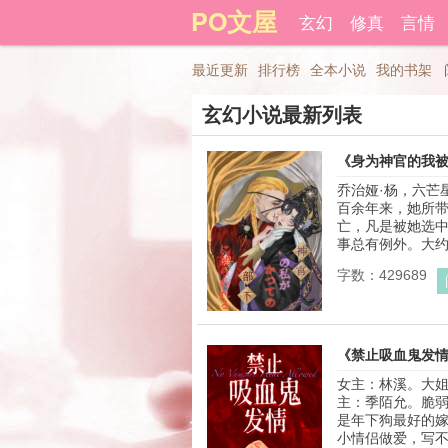
PO文屋
登录后可以拥有藏书和下载书
玄幻
修真
言情
最近更新
排行榜
全本小说
我的书架
玄幻小说最新列表
《身为神官的我
乔治娅·杨，六芒
百余年来，她所
亡，凡是被她选
事总有例外。大约3
字数：429689
《禁止吸血鬼发情
女主：林溪。大
主：季陌允。脆弱
是年下狗最好的嫁
小情侣做爱，写不出