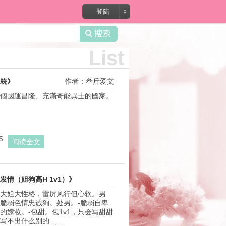
录?
登陆
List
統》
作者：叁斤爱文
個國運昌隆、充滿奇能異士的國家。 
5
阅读全文
发情（姐狗高H 1v1）》
大姐大性格，雷厉风行但心软。男
作者：绿胡子果一
脆弱色情忠诚狗。处男。-脆弱自卑
的嫁妆。-包甜。包1v1，只会写甜甜
写不出什么别的…...