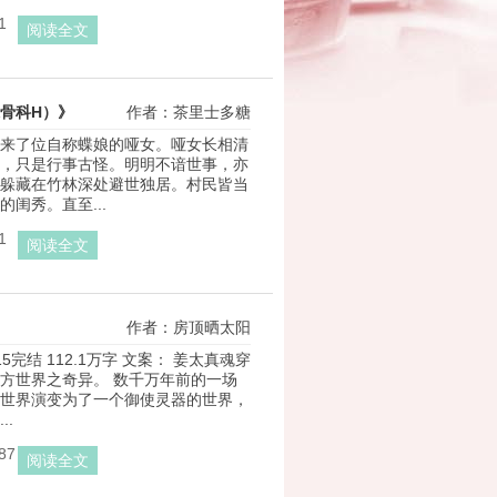
1
阅读全文
骨科H）》
作者：茶里士多糖
来了位自称蝶娘的哑女。哑女长相清
，只是行事古怪。明明不谙世事，亦
躲藏在竹林深处避世独居。村民皆当
闺秀。直至...
1
阅读全文
作者：房顶晒太阳
-15完结 112.1万字 文案： 姜太真魂穿
方世界之奇异。 数千万年前的一场
世界演变为了一个御使灵器的世界，
..
87
阅读全文