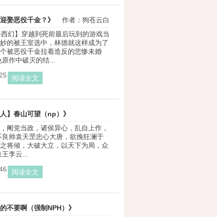
迎娶恶役千金？》
作者：狗苍云白
+西幻】穿越到死前最后玩到的游戏当
妙的被王室选中，林德就这样成为了
个被恶役千金拉着造反的悲惨未婚
原作中破灭的结...
25
阅读全文
人】春山可望（np）》
，阉党当政，诸侯异心，乱自上作，
作者：挑灯映山河
不良帅袁天罡忠心大唐，欲挽狂澜于
之将倾，大破大立，以天下为局，众
王李云...
46
阅读全文
的不要啊（强制NPH）》