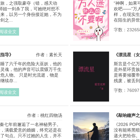
之旅，之强取豪夺（错，感天动
“神啊，如果
，师姐一剑杀了我，可她绝对想不
欢吧——”万
归来，以另一个身份接近她，不为
样，在现实生
之...
在陌生的异世
字数：23265
阅读全文
死指导》
作者：素长天
《漂流星（女
沉睡了六千年的危险大巫妖，他的
斯言是个亿万
的灵魂，他的声音可以震慑万千生
是外星环贵族
危人物。 只是时光流逝，物是
是将要倾覆帝
续存...
残废，被丢到
字数：76097
阅读全文
作者：桃红四物汤
《敲响鐘声之
裴知秦七年前邂逅了一名神秘男子。
《2026 P
情，满载爱意的婚姻，终究还是在
没有能将黑暗
上了句点。只不过她的人生，并不
递火把给你。