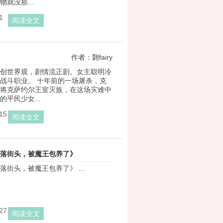
就没那...
1
阅读全文
作者：翾fairy
创世界观，剧情流正剧。女主聪明冷
战斗职业。 十年前的一场屠杀，克
将克萨约尔王室灭族，在这场灾难中
平民少女...
15
阅读全文
落街头，被魔王包养了》
落街头，被魔王包养了》 ...
作者：饿死的龟
27
阅读全文